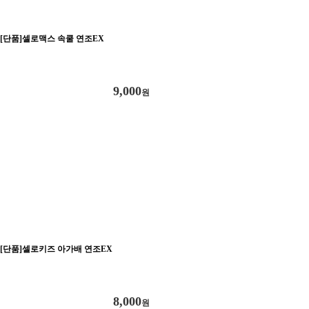
[단품]셀로맥스 속쿨 연조EX
9,000
원
[단품]셀로키즈 아가배 연조EX
8,000
원