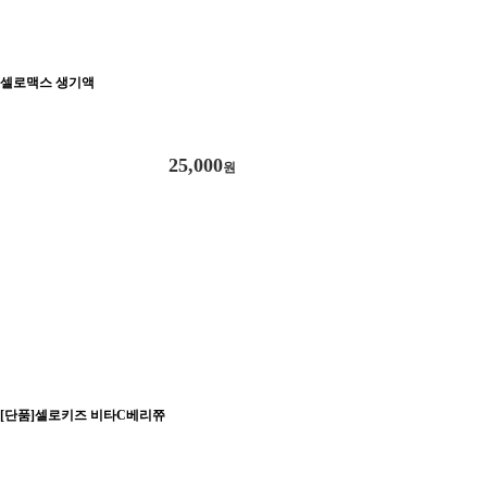
셀로맥스 생기액
25,000
원
[단품]셀로키즈 비타C베리쮸