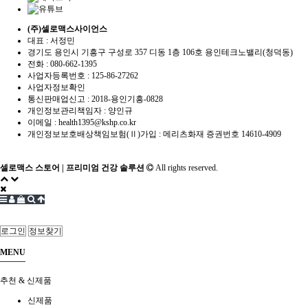
(주)셀로맥스사이언스
대표 : 서정민
경기도 용인시 기흥구 구성로 357 디동 1층 106호 용인테크노밸리(청덕동)
전화 :
080-662-1395
사업자등록번호 :
125-86-27262
사업자정보확인
통신판매업신고 :
2018-용인기흥-0828
개인정보관리책임자 : 양인규
이메일 :
health1395@kshp.co.kr
개인정보보호배상책임보험(Ⅱ)가입 : 메리츠화재 증권번호 14610-4909
셀로맥스 스토어 | 프리미엄 건강 솔루션
All rights reserved.
로그인
정보찾기
MENU
추천 & 신제품
신제품