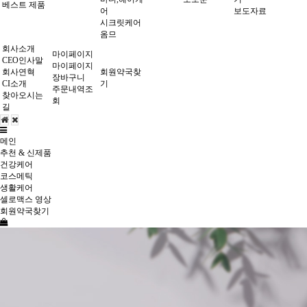
베스트 제품
어
보도자료
시크릿케어
옴므
회사소개
마이페이지
CEO인사말
마이페이지
회사연혁
회원약국찾
장바구니
CI소개
기
주문내역조
찾아오시는
회
길
메인
추천 & 신제품
건강케어
코스메틱
생활케어
셀로맥스 영상
회원약국찾기