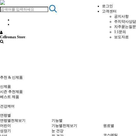
로그인
고객센터
공지사항
주치약사상담
자주묻는질문
1:1문의
보도자료
Cellromax Store
추천 & 신제품
신제품
시즌 추천제품
베스트 제품
건강케어
연령별
연령별전체보기
기능별
어린이
기능별전체보기
원료별
성장기
눈 건강
코스메틱