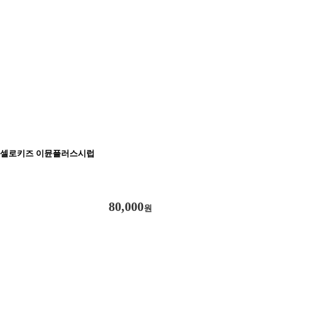
셀로키즈 이뮨플러스시럽
80,000
원