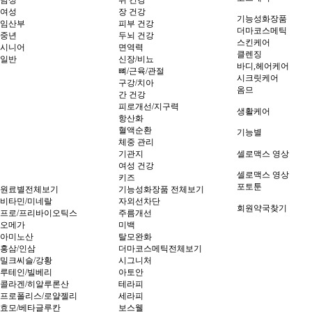
남성
위 건강
여성
장 건강
기능성화장품
임산부
피부 건강
더마코스메틱
중년
두뇌 건강
스킨케어
시니어
면역력
클렌징
일반
신장/비뇨
바디,헤어케어
뼈/근육/관절
시크릿케어
구강/치아
옴므
간 건강
피로개선/지구력
생활케어
항산화
혈액순환
기능별
체중 관리
기관지
셀로맥스 영상
여성 건강
셀로맥스 영상
키즈
포토툰
원료별전체보기
기능성화장품 전체보기
비타민/미네랄
자외선차단
회원약국찾기
프로/프리바이오틱스
주름개선
오메가
미백
아미노산
탈모완화
홍삼/인삼
더마코스메틱전체보기
밀크씨슬/강황
시그니처
루테인/빌베리
아토안
콜라겐/히알루론산
테라피
프로폴리스/로얄젤리
세라피
효모/베타글루칸
보스웰