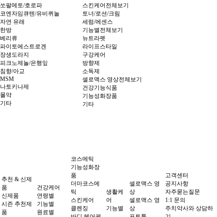
쏘팔메토/호로파
스킨케어전체보기
코엔자임큐텐/유비퀴놀
토너/로션/크림
자연 유래
세럼/에센스
한방
기능별전체보기
베리류
뉴트라펫
파이토에스트로겐
라이프스타일
장생도라지
구강케어
피크노제놀/은행잎
방향제
침향/아교
소독제
MSM
셀로맥스 영상전체보기
나토키나제
건강기능식품
몰약
기능성화장품
기타
기타
코스메틱
기능성화장
품
고객센터
추천 & 신제
더마코스메
셀로맥스 영
공지사항
품
건강케어
틱
생활케
상
자주묻는질문
신제품
연령별
스킨케어
어
셀로맥스 영
1:1 문의
시즌 추천제
기능별
클렌징
기능별
상
주치약사와 상담하
품
원료별
바디,헤어케
포토툰
기