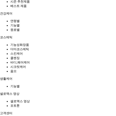
시즌 추천제품
베스트 제품
건강케어
연령별
기능별
원료별
코스메틱
기능성화장품
더마코스메틱
스킨케어
클렌징
바디,헤어케어
시크릿케어
옴므
생활케어
기능별
셀로맥스 영상
셀로맥스 영상
포토툰
고객센터