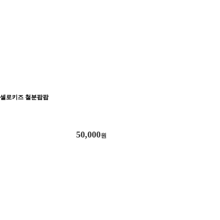
셀로키즈 철분팝팝
50,000
원